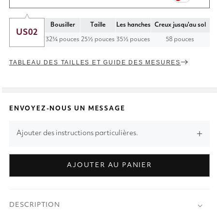
Bousiller
Taille
Les hanches
Creux jusqu'au sol
US02
32¾ pouces
25½ pouces
35½ pouces
58 pouces
TABLEAU DES TAILLES ET GUIDE DES MESURES
ENVOYEZ-NOUS UN MESSAGE
Ajouter des instructions particulières.
AJOUTER AU PANIER
DESCRIPTION