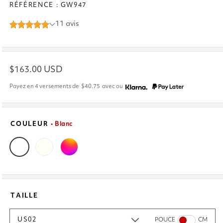
RÉFÉRENCE : GW947
Prix
$163.00 USD
habituel
Payez en 4 versements de
$40.75
avec
ou
COULEUR
• Blanc
TAILLE
US02
POUCE
CM