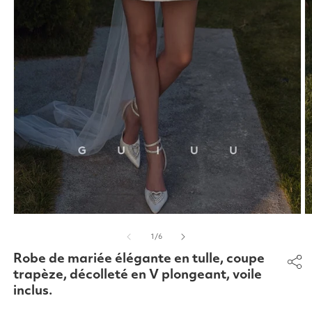
Ouvrir
O
le
le
de
1
/
6
média
m
1
2
Robe de mariée élégante en tulle, coupe
dans
d
une
u
trapèze, décolleté en V plongeant, voile
fenêtre
f
inclus.
modale
m